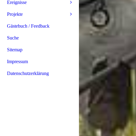
Ereignisse
Projekte
Gästebuch / Feedback
Suche
Sitemap
Impressum
Datenschutzerklärung