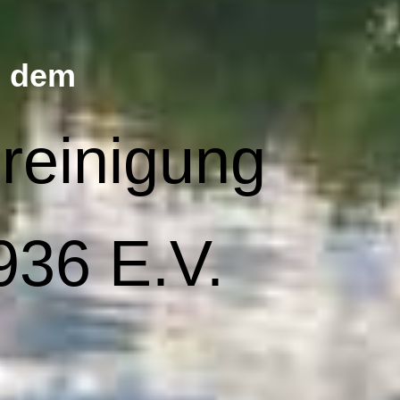
i dem
ereinigung
936 E.V.