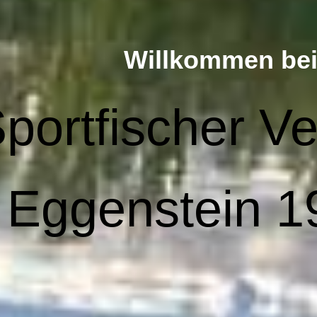
Willkommen be
portfischer V
Eggenstein 1